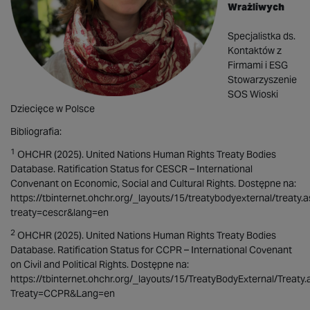
Wrażliwych
Specjalistka ds.
Kontaktów z
Firmami i ESG
Stowarzyszenie
SOS Wioski
Dziecięce w Polsce
Bibliografia:
1
OHCHR (2025). United Nations Human Rights Treaty Bodies
Database. Ratification Status for CESCR – International
Convenant on Economic, Social and Cultural Rights. Dostępne na:
https://tbinternet.ohchr.org/_layouts/15/treatybodyexternal/treaty.
treaty=cescr&lang=en
2
OHCHR (2025). United Nations Human Rights Treaty Bodies
Database. Ratification Status for CCPR – International Covenant
on Civil and Political Rights. Dostępne na:
https://tbinternet.ohchr.org/_layouts/15/TreatyBodyExternal/Treaty.
Treaty=CCPR&Lang=en