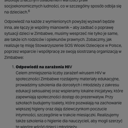
skutkuje znacznym osłabieniem wartości praw
socjoekonomicznych ludności, co w szczególny sposób odbija się
6
na dzieciach.
Odpowiedź na każde z wymienionych powyżej wyzwań będzie
inna, ale łączy je wspólny mianownik – aby zadbać o poprawę
sytuacji dzieci w Zimbabwe, musimy wesprzeć nie tylko je same,
ale także ich rodziców i opiekunów prawnych. Zobaczmy, jak
realizuje tę misję Stowarzyszenie SOS Wioski Dziecięce w Polsce,
poprzez wsparcie i współpracę ze swoją siostrzaną organizacją w
Zimbabwe:
Odpowiedź na zarażenia HIV
Celem zmniejszenia liczby zarażeń wirusem HIV w
społeczności Zimbabwe rozdajemy materiały edukacyjne,
prowadzimy szkolenia dla dorosłych i młodzieży z zakresu
edukacji seksualnej oraz wspieramy lokalne inicjatywy, które
zapewniają społeczności dostęp do prezerwatyw. Przy
szkołach budujemy toalety, które pozwalają na zachowanie
większej higieny oraz dają dziewczynkom poczucie
intymności, szczególnie w trakcie miesiączki. Realizujemy
także szkolenia o higienie dla nauczycieli, aby mogli szerzyć
tę wiedzę wśród dzieci i młodzieży.