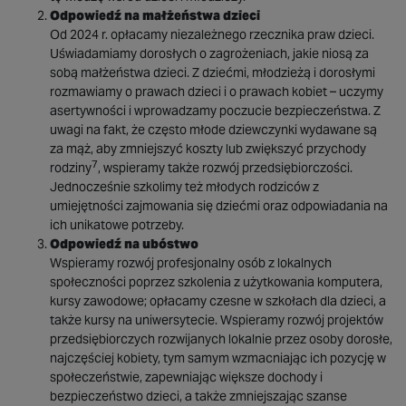
Odpowiedź na małżeństwa dzieci
Od 2024 r. opłacamy niezależnego rzecznika praw dzieci.
Uświadamiamy dorosłych o zagrożeniach, jakie niosą za
sobą małżeństwa dzieci. Z dziećmi, młodzieżą i dorosłymi
rozmawiamy o prawach dzieci i o prawach kobiet – uczymy
asertywności i wprowadzamy poczucie bezpieczeństwa. Z
uwagi na fakt, że często młode dziewczynki wydawane są
za mąż, aby zmniejszyć koszty lub zwiększyć przychody
7
rodziny
, wspieramy także rozwój przedsiębiorczości.
Jednocześnie szkolimy też młodych rodziców z
umiejętności zajmowania się dziećmi oraz odpowiadania na
ich unikatowe potrzeby.
Odpowiedź na ubóstwo
Wspieramy rozwój profesjonalny osób z lokalnych
społeczności poprzez szkolenia z użytkowania komputera,
kursy zawodowe; opłacamy czesne w szkołach dla dzieci, a
także kursy na uniwersytecie. Wspieramy rozwój projektów
przedsiębiorczych rozwijanych lokalnie przez osoby dorosłe,
najczęściej kobiety, tym samym wzmacniając ich pozycję w
społeczeństwie, zapewniając większe dochody i
bezpieczeństwo dzieci, a także zmniejszając szanse